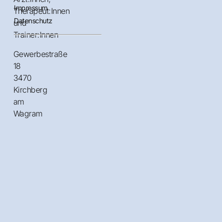
Impressum
Therapeut:Innen
Datenschutz
und
Trainer:Innen
Gewerbestraße
18
3470
Kirchberg
am
Wagram