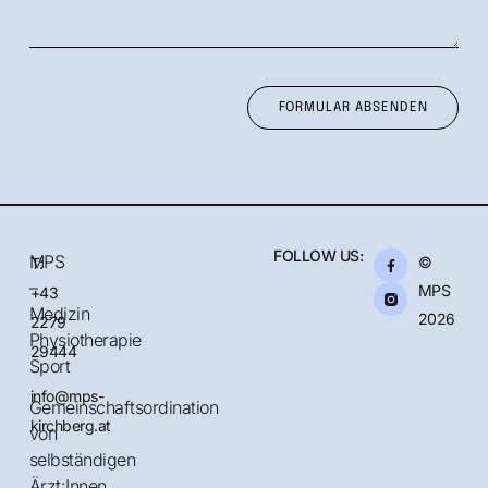
FORMULAR ABSENDEN
FOLLOW US:
MPS
©
T:
–
MPS
+43
Medizin
2026
2279
Physiotherapie
29444
Sport
info@mps-
Gemeinschaftsordination
kirchberg.at
von
selbständigen
Ärzt:Innen,